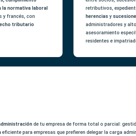
 la normativa laboral
retributivos, expedien
s y francés, con
herencias
y
sucesion
echo tributario
administradores y alt
asesoramiento específ
residentes e impatriad
administración
de tu empresa de forma total o parcial: gest
n
eficiente para empresas que prefieren delegar la carga admini