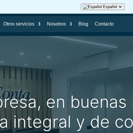
Español
English
Français
Otros servicios
Nosotros
Blog
Contacto
resa, en buenas
a integral y de c