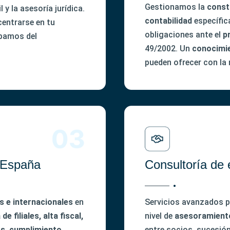
Gestionamos la
const
 y la asesoría jurídica.
contabilidad
específic
centrarse en tu
obligaciones ante el
p
pamos del
49/2002. Un
conocimi
pueden ofrecer con la
 España
Consultoría de
 e internacionales
en
Servicios avanzados p
 filiales, alta fiscal,
nivel de
asesoramient
os, cumplimiento
entre socios, sucesió