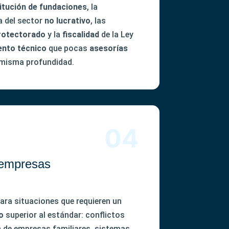
itución de fundaciones
, la
a del sector
no lucrativo
, las
rotectorado
y la
fiscalidad
de la Ley
ento técnico
que pocas
asesorías
 misma profundidad.
 empresas
ara situaciones que requieren un
o
superior al estándar: conflictos
n de empresas familiares, sistemas