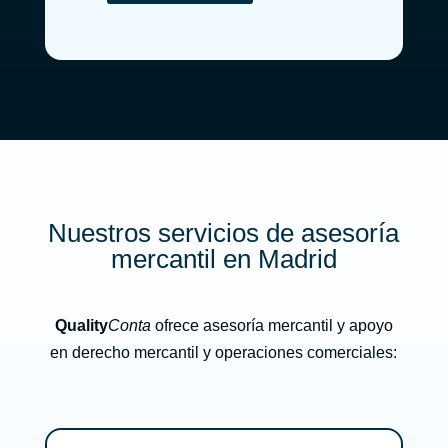
n
r
_
e
l
s
a
a
s
*
_
c
o
n
d
i
c
i
Nuestros servicios de asesoría
o
n
mercantil en Madrid
e
s
_
Quality
Conta
ofrece asesoría mercantil y apoyo
d
e
en derecho mercantil y operaciones comerciales:
_
u
s
o
_