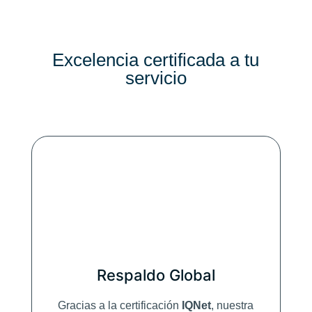
_
y
_
l
a
Excelencia certificada a tu
_
servicio
p
r
o
t
e
c
c
i
_
n
_
d
e
_
d
Respaldo Global
a
t
o
Gracias a la certificación
IQNet
, nuestra