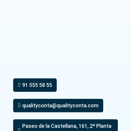
91 555 58 55

qualityconta@qualityconta.com

Paseo de la Castellana, 161, 2ª Planta
