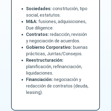
y
Sociedades:
_
constitución, tipo
l
social, estatutos.
a
M&A:
fusiones, adquisiciones,
_
p
Due diligence.
r
Contratos:
redacción, revisión
o
y negociación de acuerdos.
t
e
Gobierno Corporativo:
buenas
c
prácticas, Juntas/Consejos.
c
Reestructuración:
i
_
planificación, refinanciación,
n
liquidaciones.
_
d
Financiación:
negociación y
e
redacción de contratos (deuda,
_
leasing).
d
a
t
o