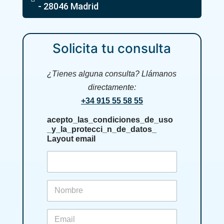
- 28046 Madrid
Solicita tu consulta
¿Tienes alguna consulta? Llámanos
directamente:
+34 915 55 58 55
acepto_las_condiciones_de_uso
_y_la_protecci_n_de_datos_
Layout email
f
i
r
s
e
t
m