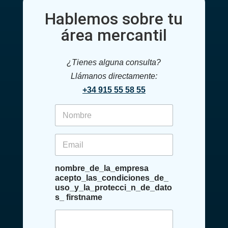
Hablemos sobre tu
área mercantil
¿Tienes alguna consulta?
Llámanos directamente:
+34 915 55 58 55
f
i
r
s
e
t
m
n
a
a
i
nombre_de_la_empresa
m
l
acepto_las_condiciones_de_
e
*
uso_y_la_protecci_n_de_dato
*
s_ firstname