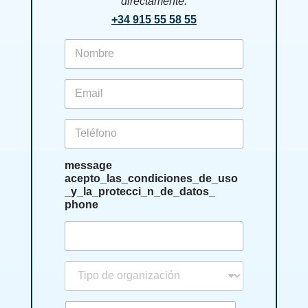
directamente:
+34 915 55 58 55
f
i
r
s
e
t
m
n
a
a
i
p
m
l
h
e
*
o
*
n
message
e
acepto_las_condiciones_de_uso
_y_la_protecci_n_de_datos_
phone
t
i
p
o
n