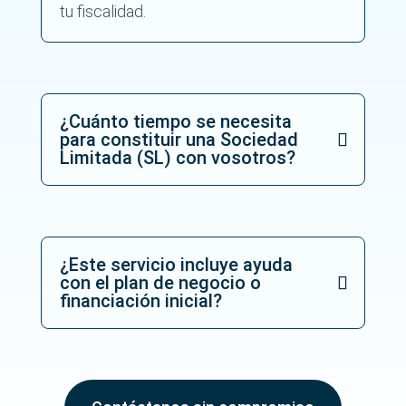
tu fiscalidad.
t
e
c
c
i
_
¿Cuánto tiempo se necesita
n
para constituir una Sociedad
_
d
Limitada (SL) con vosotros?
e
_
d
a
t
o
¿Este servicio incluye ayuda
s
con el plan de negocio o
_
financiación inicial?
*