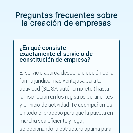
d
i
Preguntas frecuentes sobre
c
i
la creación de empresas
o
n
e
s
¿En qué consiste
_
exactamente el servicio de
d
constitución de empresa?
e
_
u
El servicio abarca desde la elección de la
s
forma jurídica más ventajosa para tu
o
_
actividad (SL, SA, autónomo, etc.) hasta
y
la inscripción en los registros pertinentes
_
y el inicio de actividad. Te acompañamos
l
a
en todo el proceso para que la puesta en
_
marcha sea eficiente y legal,
p
r
seleccionando la estructura óptima para
o