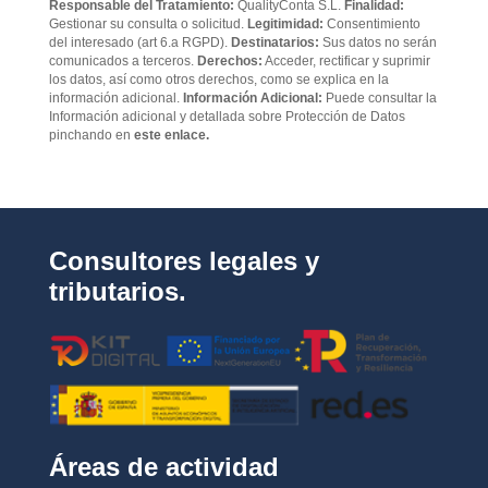
Responsable del Tratamiento:
QualityConta S.L.
Finalidad:
c
Gestionar su consulta o solicitud.
Legitimidad:
Consentimiento
a
del interesado (art 6.a RGPD).
Destinatarios:
Sus datos no serán
d
comunicados a terceros.
Derechos:
Acceder, rectificar y suprimir
e
los datos, así como otros derechos, como se explica en la
p
información adicional.
Información Adicional:
Puede consultar la
Información adicional y detallada sobre Protección de Datos
r
pinchando en
este enlace.
i
v
a
c
i
d
Consultores legales y
a
d
tributarios.
*
Áreas de actividad