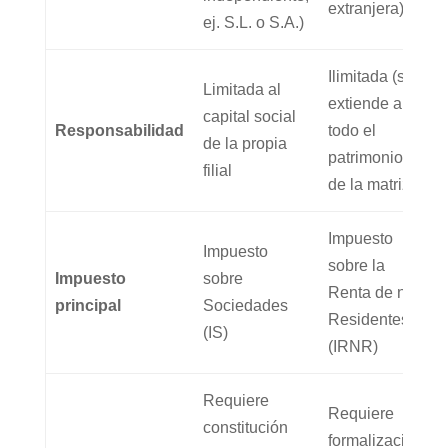
extranjera)
ej. S.L. o S.A.)
Ilimitada (se
Limitada al
extiende a
capital social
Responsabilidad
todo el
de la propia
patrimonio
filial
de la matriz)
Impuesto
Impuesto
sobre la
Impuesto
sobre
Renta de no
principal
Sociedades
Residentes
(IS)
(IRNR)
Requiere
Requiere
constitución
formalización