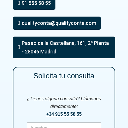
91 555 58 55

qualityconta@qualityconta.com

Paseo de la Castellana, 161, 2ª Planta

- 28046 Madrid
Solicita tu consulta
¿Tienes alguna consulta? Llámanos
directamente:
+34 915 55 58 55
f