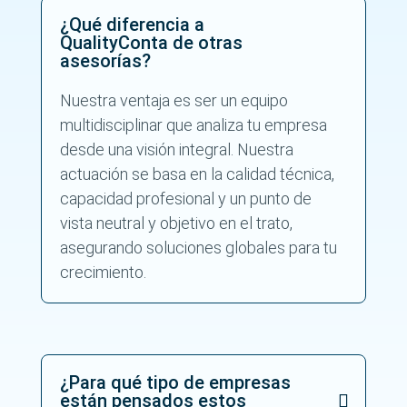
s
¿Qué diferencia a
_
QualityConta de otras
d
asesorías?
e
_
u
Nuestra ventaja es ser un equipo
s
multidisciplinar que analiza tu empresa
o
_
desde una visión integral. Nuestra
y
actuación se basa en la calidad técnica,
_
capacidad profesional y un punto de
l
a
vista neutral y objetivo en el trato,
_
asegurando soluciones globales para tu
p
r
crecimiento.
o
t
e
c
c
i
¿Para qué tipo de empresas
_
están pensados estos
n