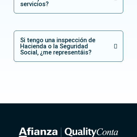
servicios?
_
d
e
_
d
a
Si tengo una inspección de
t
Hacienda o la Seguridad
o
Social, ¿me representáis?
s
_
*