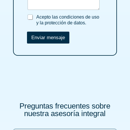
e
g
c
_
e
i
l
_
a
Acepto las condiciones de uso
a
n
c
y la protección de datos.
_
e
e
p
Enviar mensaje
m
t
p
o
r
_
e
l
s
a
a
s
*
_
c
o
n
d
i
Preguntas frecuentes sobre
c
i
nuestra asesoría integral
o
n
e