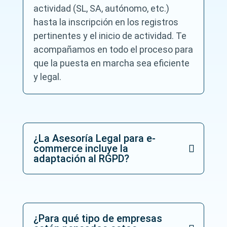
_
actividad (SL, SA, autónomo, etc.)
y
hasta la inscripción en los registros
_
l
pertinentes y el inicio de actividad. Te
a
acompañamos en todo el proceso para
_
p
que la puesta en marcha sea eficiente
r
y legal.
o
t
e
c
c
i
¿La Asesoría Legal para e-
_
commerce incluye la
n
adaptación al RGPD?
_
d
e
_
d
a
t
¿Para qué tipo de empresas
o