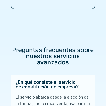
r
_
e
l
s
a
a
s
*
_
c
o
n
d
i
Preguntas frecuentes sobre
c
i
nuestros servicios
o
avanzados
n
e
s
_
d
¿En qué consiste el servicio
e
de constitución de empresa?
_
u
El servicio abarca desde la elección de
s
la forma jurídica más ventajosa para tu
o