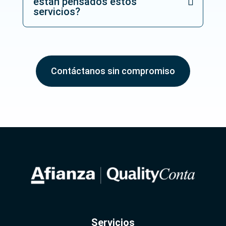
están pensados estos
s
servicios?
_
*
Contáctanos sin compromiso
Servicios