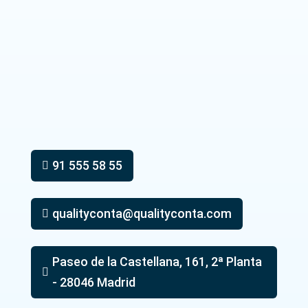
91 555 58 55

qualityconta@qualityconta.com

Paseo de la Castellana, 161, 2ª Planta

- 28046 Madrid