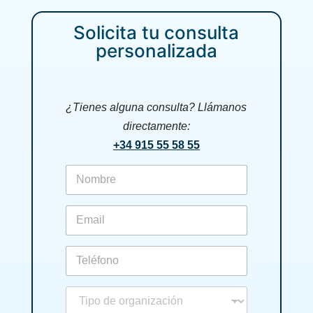
Solicita tu consulta
personalizada
¿Tienes alguna consulta? Llámanos
directamente:
+34 915 55 58 55
f
i
r
s
e
t
m
n
a
a
i
p
m
l
h
e
*
o
*
n
t
e
i