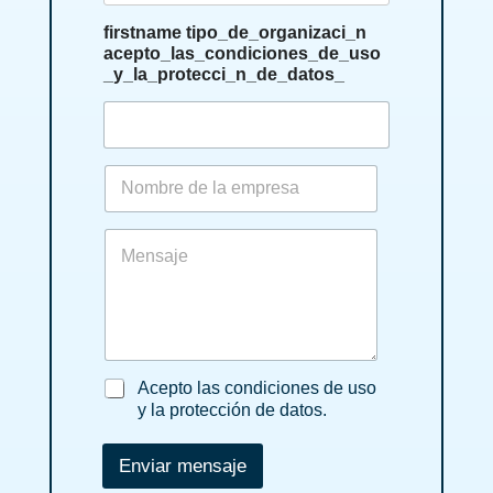
p
o
firstname tipo_de_organizaci_n
_
acepto_las_condiciones_de_uso
d
_y_la_protecci_n_de_datos_
e
_
o
r
n
g
o
a
m
n
b
m
i
r
e
z
e
s
a
_
s
c
d
a
i
e
g
_
_
e
n
l
a
Acepto las condiciones de uso
a
c
y la protección de datos.
_
e
e
p
Enviar mensaje
m
t
p
o