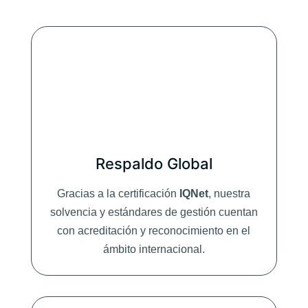
t
e
c
c
i
_
n
_
d
e
_
d
Respaldo Global
a
t
o
Gracias a la certificación
IQNet
, nuestra
s
solvencia y estándares de gestión cuentan
_
con acreditación y reconocimiento en el
*
ámbito internacional.