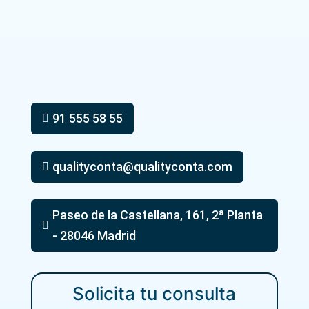
91 555 58 55

qualityconta@qualityconta.com

Paseo de la Castellana, 161, 2ª Planta

- 28046 Madrid
Solicita tu consulta