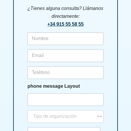
¿Tienes alguna consulta? Llámanos
directamente:
+34 915 55 58 55
f
i
r
s
e
t
m
n
a
a
i
p
m
l
h
e
*
o
*
n
phone message Layout
e
t
i
p
o
n