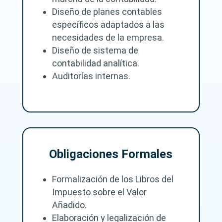
n
Diseño de planes contables
_
específicos adaptados a las
d
e
necesidades de la empresa.
_
Diseño de sistema de
d
contabilidad analítica.
a
t
Auditorías internas.
o
s
_
*
Obligaciones Formales
Formalización de los Libros del
Impuesto sobre el Valor
Añadido.
Elaboración y legalización de