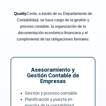
e
s
_
Quality
Conta
, a través de su Departamento de
d
e
Contabilidad, se hace cargo de la gestión y
_
proceso contable, la organización de la
u
s
documentación económico-financiera y el
o
cumplimiento de las obligaciones formales:
_
y
_
l
a
_
p
Asesoramiento y
r
Gestión Contable de
o
Empresas
t
e
c
Gestión y proceso contable.
c
Planificación y puesta en
i
_
marcha de la contabilidad.