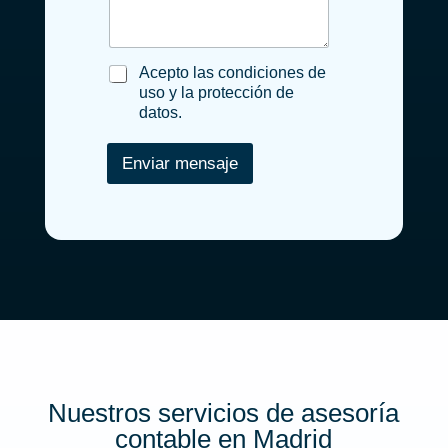
g
d
a
a
e
g
n
_
e
i
l
a
Acepto las condiciones de
z
a
c
uso y la protección de
a
_
e
datos.
c
e
p
i
m
t
_
Enviar mensaje
p
o
n
r
_
e
l
s
a
a
s
*
_
c
o
n
d
i
c
i
Nuestros servicios de asesoría
o
n
contable en Madrid