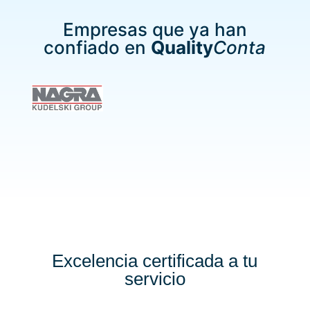
d
i
Empresas que ya han
c
confiado en
Quality
Conta
i
o
n
e
s
_
d
e
_
u
s
o
_
y
_
l
a
Excelencia certificada a tu
_
servicio
p
r
o