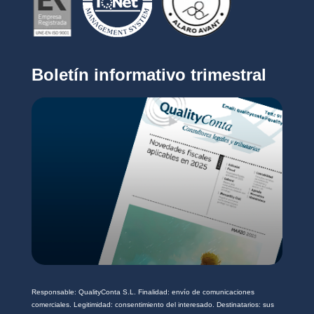
i
r
c
i
o
v
*
a
c
Boletín informativo trimestral
i
d
a
d
*
Responsable: QualityConta S.L. Finalidad: envío de comunicaciones
comerciales. Legitimidad: consentimiento del interesado. Destinatarios: sus