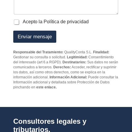
o
e
a
s
j
*
e
P
Acepto la Política de privacidad
o
l
Enviar mensaje
í
t
i
Responsable del Tratamiento:
QualityConta S.L.
Finalidad:
c
Gestionar su consulta o solicitud.
Legitimidad:
Consentimiento
a
del interesado (art 6.a RGPD).
Destinatarios:
Sus datos no serán
d
comunicados a terceros.
Derechos:
Acceder, rectificar y suprimir
e
los datos, así como otros derechos, como se explica en la
p
información adicional.
Información Adicional:
Puede consultar la
Información adicional y detallada sobre Protección de Datos
r
pinchando en
este enlace.
i
v
a
c
i
d
Consultores legales y
a
d
tributarios.