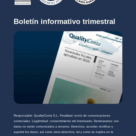
v
a
c
Boletín informativo trimestral
i
d
a
d
*
Responsable: QualityConta S.L. Finalidad: envío de comunicaciones
comerciales. Legitimidad: consentimiento del interesado. Destinatarios: sus
datos no serán comunicados a terceros. Derechos: acceder, rectificar y
suprimir los datos, así como otros derechos, tal y como se explica en la