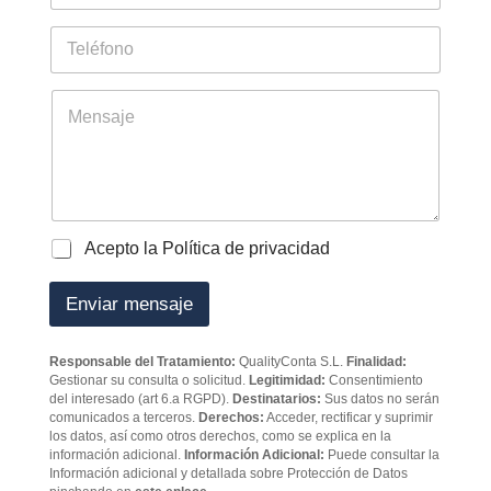
o
a
d
i
T
e
l
e
t
*
l
r
é
M
a
f
e
b
o
n
a
n
s
j
o
a
a
j
d
e
o
P
Acepto la Política de privacidad
r
o
e
l
Enviar mensaje
s
í
*
t
i
Responsable del Tratamiento:
QualityConta S.L.
Finalidad:
c
Gestionar su consulta o solicitud.
Legitimidad:
Consentimiento
a
del interesado (art 6.a RGPD).
Destinatarios:
Sus datos no serán
d
comunicados a terceros.
Derechos:
Acceder, rectificar y suprimir
e
los datos, así como otros derechos, como se explica en la
p
información adicional.
Información Adicional:
Puede consultar la
Información adicional y detallada sobre Protección de Datos
r