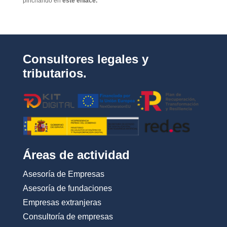
pinchando en
este enlace.
i
v
a
c
i
d
Consultores legales y
a
d
tributarios.
*
Áreas de actividad
Asesoría de Empresas
Asesoría de fundaciones
Empresas extranjeras
Consultoría de empresas