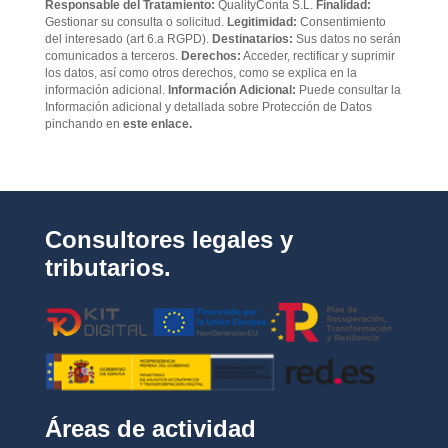
Responsable del Tratamiento:
QualityConta S.L.
Finalidad:
c
Gestionar su consulta o solicitud.
Legitimidad:
Consentimiento
a
del interesado (art 6.a RGPD).
Destinatarios:
Sus datos no serán
d
comunicados a terceros.
Derechos:
Acceder, rectificar y suprimir
e
los datos, así como otros derechos, como se explica en la
p
información adicional.
Información Adicional:
Puede consultar la
Información adicional y detallada sobre Protección de Datos
r
pinchando en
este enlace.
i
v
a
c
i
d
Consultores legales y
a
d
tributarios.
*
Áreas de actividad