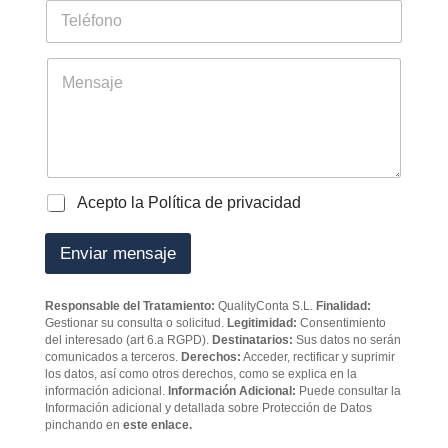
d
i
T
e
l
e
t
*
l
r
é
M
a
f
e
b
o
n
a
n
s
j
o
a
a
j
d
e
o
P
Acepto la Política de privacidad
r
o
e
l
Enviar mensaje
s
í
*
t
i
Responsable del Tratamiento:
QualityConta S.L.
Finalidad:
c
Gestionar su consulta o solicitud.
Legitimidad:
Consentimiento
a
del interesado (art 6.a RGPD).
Destinatarios:
Sus datos no serán
d
comunicados a terceros.
Derechos:
Acceder, rectificar y suprimir
e
los datos, así como otros derechos, como se explica en la
p
información adicional.
Información Adicional:
Puede consultar la
Información adicional y detallada sobre Protección de Datos
r
pinchando en
este enlace.
i