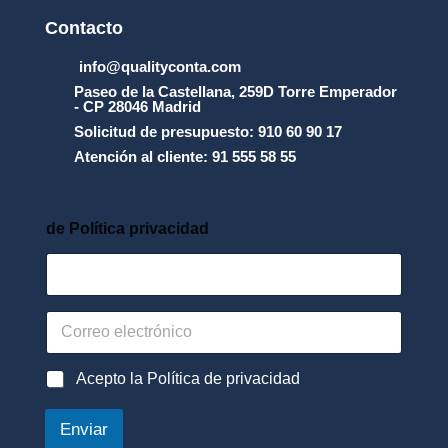
Contacto
info@qualityconta.com
Paseo de la Castellana, 259D Torre Emperador
- CP 28046 Madrid
Solicitud de presupuesto: 910 60 90 17
Atención al cliente: 91 555 58 55
de Política privacidad
C
o
r
r
P
Acepto la Política de privacidad
e
o
o
l
Enviar
e
í