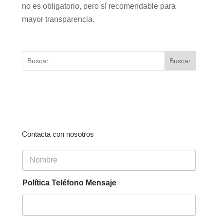
no es obligatorio, pero sí recomendable para
mayor transparencia.
Buscar
Contacta con nosotros
N
o
m
b
Política Teléfono Mensaje
r
e
*