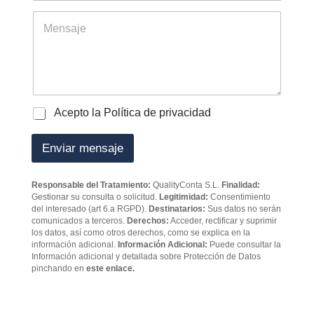
t
*
l
r
é
M
a
f
e
b
o
n
a
n
s
j
o
a
a
j
d
e
o
P
Acepto la Política de privacidad
r
o
e
l
Enviar mensaje
s
í
*
t
i
Responsable del Tratamiento:
QualityConta S.L.
Finalidad:
c
Gestionar su consulta o solicitud.
Legitimidad:
Consentimiento
a
del interesado (art 6.a RGPD).
Destinatarios:
Sus datos no serán
d
comunicados a terceros.
Derechos:
Acceder, rectificar y suprimir
e
los datos, así como otros derechos, como se explica en la
p
información adicional.
Información Adicional:
Puede consultar la
Información adicional y detallada sobre Protección de Datos
r
pinchando en
este enlace.
i
v
a
c