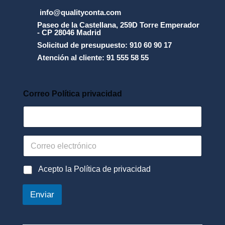
info@qualityconta.com
Paseo de la Castellana, 259D Torre Emperador
- CP 28046 Madrid
Solicitud de presupuesto: 910 60 90 17
Atención al cliente: 91 555 58 55
Correo Política privacidad
C
o
r
r
P
Acepto la Política de privacidad
e
o
o
l
Enviar
e
í
l
t
e
i