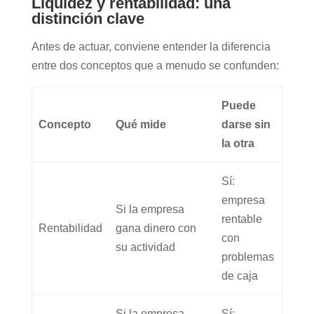
Liquidez y rentabilidad: una
distinción clave
Antes de actuar, conviene entender la diferencia
entre dos conceptos que a menudo se confunden:
Puede
Concepto
Qué mide
darse sin
la otra
Sí:
empresa
Si la empresa
rentable
Rentabilidad
gana dinero con
con
su actividad
problemas
de caja
Si la empresa
Sí: