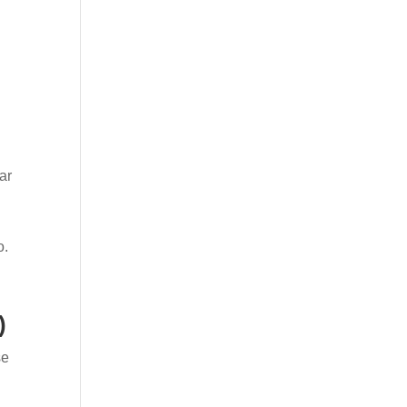
ar
o.
)
se