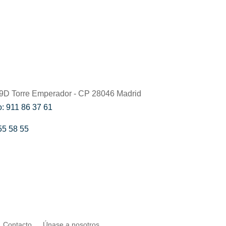
59D Torre Emperador - CP 28046 Madrid
: 911 86 37 61
55 58 55
Contacto
Únase a nosotros