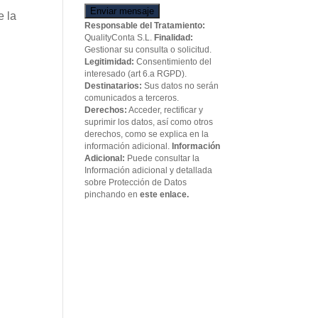
Enviar mensaje
e la
Responsable del Tratamiento:
QualityConta S.L.
Finalidad:
Gestionar su consulta o solicitud.
Legitimidad:
Consentimiento del
interesado (art 6.a RGPD).
Destinatarios:
Sus datos no serán
comunicados a terceros.
Derechos:
Acceder, rectificar y
suprimir los datos, así como otros
derechos, como se explica en la
información adicional.
Información
Adicional:
Puede consultar la
Información adicional y detallada
sobre Protección de Datos
pinchando en
este enlace.