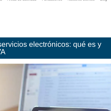
rvicios electrónicos: qué es y
VA