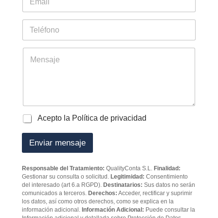
*
r
m
o
a
d
i
T
e
l
e
t
*
l
r
é
M
a
f
e
b
o
n
a
n
s
j
o
a
a
j
d
e
o
P
Acepto la Política de privacidad
r
o
e
l
Enviar mensaje
s
í
*
t
i
Responsable del Tratamiento:
QualityConta S.L.
Finalidad:
c
Gestionar su consulta o solicitud.
Legitimidad:
Consentimiento
a
del interesado (art 6.a RGPD).
Destinatarios:
Sus datos no serán
d
comunicados a terceros.
Derechos:
Acceder, rectificar y suprimir
e
los datos, así como otros derechos, como se explica en la
p
información adicional.
Información Adicional:
Puede consultar la