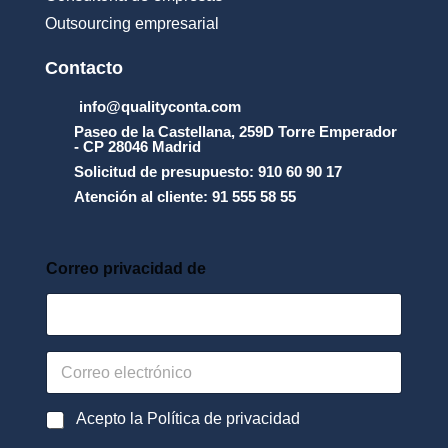
Outsourcing empresarial
Contacto
info@qualityconta.com
Paseo de la Castellana, 259D Torre Emperador
- CP 28046 Madrid
Solicitud de presupuesto: 910 60 90 17
Atención al cliente: 91 555 58 55
Correo privacidad de
C
o
r
r
P
Acepto la Política de privacidad
e
o