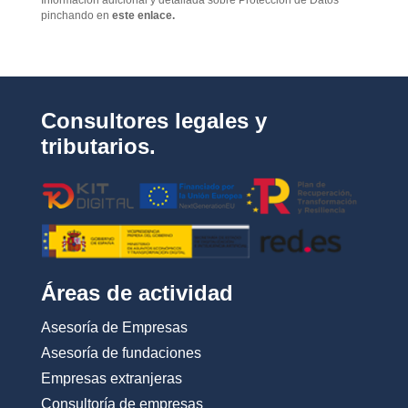
Información adicional y detallada sobre Protección de Datos
r
pinchando en
este enlace.
i
v
a
c
i
d
Consultores legales y
a
d
tributarios.
*
Áreas de actividad
Asesoría de Empresas
Asesoría de fundaciones
Empresas extranjeras
Consultoría de empresas