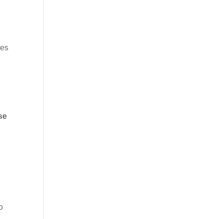
es
se
o