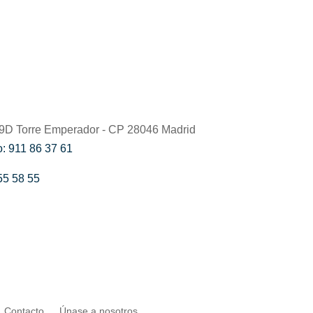
59D Torre Emperador - CP 28046 Madrid
: 911 86 37 61
55 58 55
Contacto
Únase a nosotros