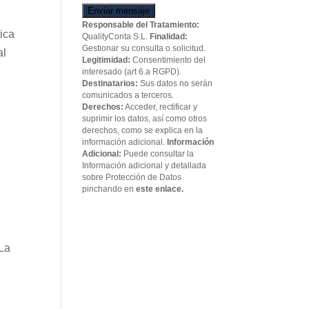
Enviar mensaje
Responsable del Tratamiento:
tica
QualityConta S.L.
Finalidad:
Gestionar su consulta o solicitud.
al
Legitimidad:
Consentimiento del
interesado (art 6.a RGPD).
Destinatarios:
Sus datos no serán
comunicados a terceros.
Derechos:
Acceder, rectificar y
suprimir los datos, así como otros
derechos, como se explica en la
información adicional.
Información
Adicional:
Puede consultar la
Información adicional y detallada
sobre Protección de Datos
pinchando en
este enlace.
 La