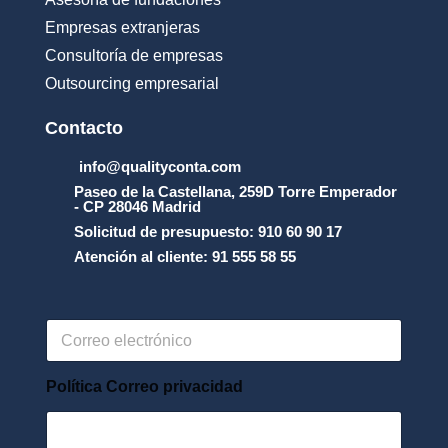
Empresas extranjeras
Consultoría de empresas
Outsourcing empresarial
Contacto
info@qualityconta.com
Paseo de la Castellana, 259D Torre Emperador
- CP 28046 Madrid
Solicitud de presupuesto: 910 60 90 17
Atención al cliente: 91 555 58 55
C
o
r
r
Política Correo privacidad
e
o
e