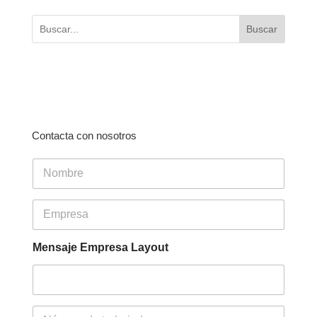
Buscar
Contacta con nosotros
N
o
m
b
E
r
m
e
p
*
r
Mensaje Empresa Layout
e
s
a
*
N