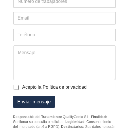
ú
m
e
E
r
m
o
a
d
i
T
e
l
e
t
*
l
r
é
M
a
f
e
b
o
n
a
n
s
j
o
a
a
j
d
e
o
P
Acepto la Política de privacidad
r
o
e
l
Enviar mensaje
s
í
*
t
i
Responsable del Tratamiento:
QualityConta S.L.
Finalidad:
c
Gestionar su consulta o solicitud.
Legitimidad:
Consentimiento
a
del interesado (art 6.a RGPD).
Destinatarios:
Sus datos no serán