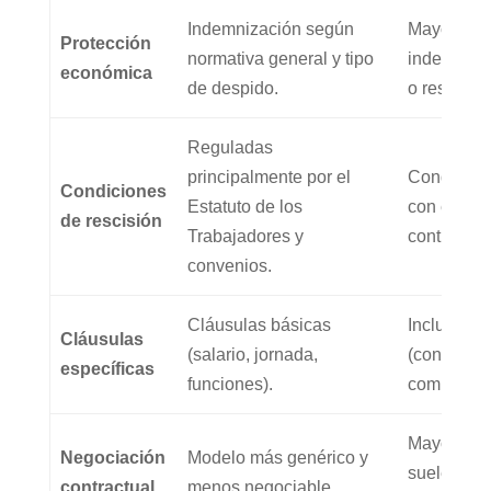
Indemnización según
Mayor pro
Protección
normativa general y tipo
indemniza
económica
de despido.
o rescisió
Reguladas
principalmente por el
Condicion
Condiciones
Estatuto de los
con escena
de rescisión
Trabajadores y
contractua
convenios.
Cláusulas básicas
Incluye cl
Cláusulas
(salario, jornada,
(confidenc
específicas
funciones).
competenci
Mayor nive
Negociación
Modelo más genérico y
suele adapt
contractual
menos negociable.