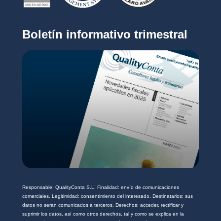
o
v
*
a
c
Boletín informativo trimestral
i
d
a
d
*
Responsable: QualityConta S.L. Finalidad: envío de comunicaciones
comerciales. Legitimidad: consentimiento del interesado. Destinatarios: sus
datos no serán comunicados a terceros. Derechos: acceder, rectificar y
suprimir los datos, así como otros derechos, tal y como se explica en la