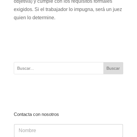
objetiva) y cumple con los requisitos formales
exigidos. Si el trabajador lo impugna, será un juez
quien lo determine.
Buscar
Contacta con nosotros
N
o