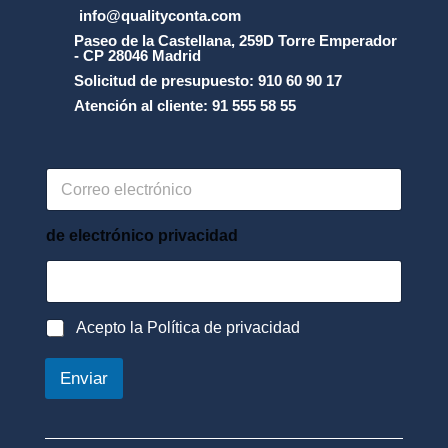
info@qualityconta.com
Paseo de la Castellana, 259D Torre Emperador
- CP 28046 Madrid
Solicitud de presupuesto: 910 60 90 17
Atención al cliente: 91 555 58 55
C
o
r
r
de electrónico privacidad
e
o
e
l
P
Acepto la Política de privacidad
e
o
c
l
t
Enviar
í
r
t
ó
i
n
c
i