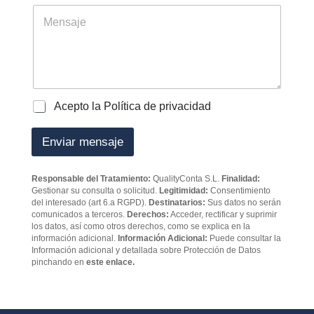
r
é
M
a
f
e
b
o
n
a
n
s
j
o
a
a
j
d
e
o
P
Acepto la Política de privacidad
r
o
e
l
Enviar mensaje
s
í
*
t
i
Responsable del Tratamiento:
QualityConta S.L.
Finalidad:
c
Gestionar su consulta o solicitud.
Legitimidad:
Consentimiento
a
del interesado (art 6.a RGPD).
Destinatarios:
Sus datos no serán
d
comunicados a terceros.
Derechos:
Acceder, rectificar y suprimir
e
los datos, así como otros derechos, como se explica en la
p
información adicional.
Información Adicional:
Puede consultar la
Información adicional y detallada sobre Protección de Datos
r
pinchando en
este enlace.
i
v
a
c