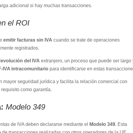
carga adicional si hay muchas transacciones.
 en el ROI
de
emitir facturas sin IVA
cuando se trate de operaciones
lmente registrados.
 devolución del IVA
extranjero, un proceso que puede ser largo 
F-IVA intracomunitario
para identificarse en estas transaccione
 mayor seguridad jurídica y facilita la relación comercial con
e requisito como garantía.
a:
Modelo 349
entas de IVA deben declararse mediante el
Modelo 349
. Esta
to de transacciones realizadas con otros operadores de la UE.