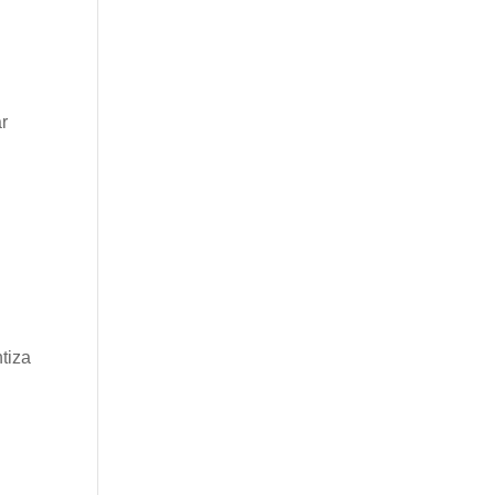
ar
S
tiza