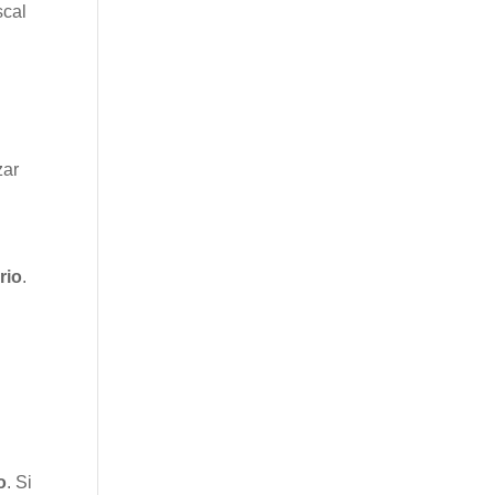
scal
zar
rio
.
o
. Si