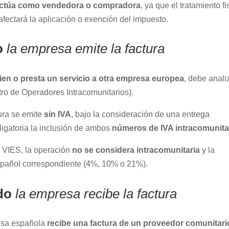
a actúa como vendedora o compradora
, ya que el tratamiento fi
afectará la aplicación o exención del impuesto.
do
la empresa emite la factura
ien o presta un servicio a otra empresa europea
, debe anali
tro de Operadores Intracomunitarios).
tura se emite
sin IVA
, bajo la consideración de una entrega
ligatoria la inclusión de ambos
números de IVA intracomunita
el VIES, la operación
no se considera intracomunitaria
y la
spañol correspondiente (4%, 10% o 21%).
do
la empresa recibe la factura
resa española
recibe una factura de un proveedor comunitari