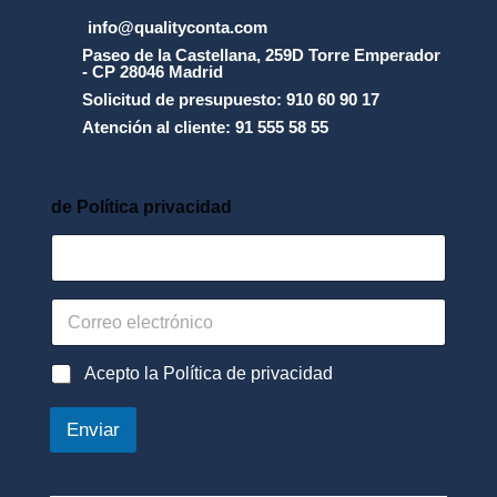
info@qualityconta.com
Paseo de la Castellana, 259D Torre Emperador
- CP 28046 Madrid
Solicitud de presupuesto: 910 60 90 17
Atención al cliente: 91 555 58 55
de Política privacidad
C
o
r
r
P
Acepto la Política de privacidad
e
o
o
l
Enviar
e
í
l
t
e
i