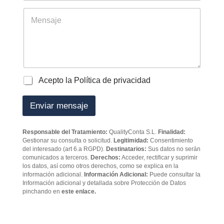
t
*
l
r
é
M
a
f
e
b
o
n
a
n
s
j
o
a
a
j
d
e
o
P
Acepto la Política de privacidad
r
o
e
l
Enviar mensaje
s
í
*
t
i
Responsable del Tratamiento:
QualityConta S.L.
Finalidad:
c
Gestionar su consulta o solicitud.
Legitimidad:
Consentimiento
a
del interesado (art 6.a RGPD).
Destinatarios:
Sus datos no serán
d
comunicados a terceros.
Derechos:
Acceder, rectificar y suprimir
e
los datos, así como otros derechos, como se explica en la
p
información adicional.
Información Adicional:
Puede consultar la
Información adicional y detallada sobre Protección de Datos
r
pinchando en
este enlace.
i
v
a
c