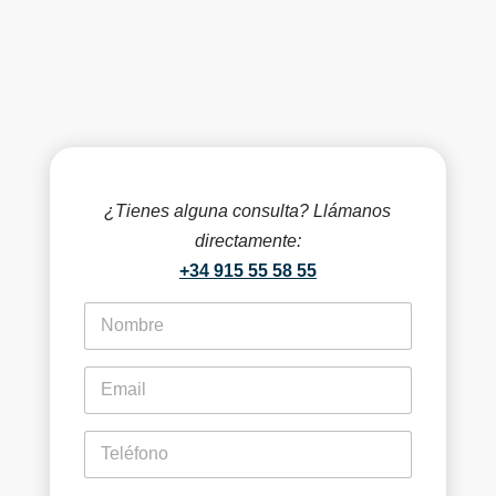
¿Tienes alguna consulta? Llámanos
directamente:
+34 915 55 58 55
f
i
r
s
e
t
m
n
a
a
i
p
m
l
h
e
*
o