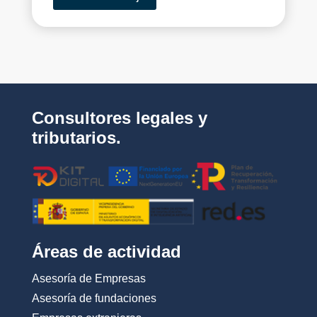
_
p
o
n
r
_
e
l
s
a
a
s
*
_
c
o
Consultores legales y
n
d
tributarios.
i
c
i
o
n
e
s
_
Áreas de actividad
d
e
Asesoría de Empresas
_
u
Asesoría de fundaciones
s