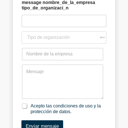
*
n
message nombre_de_la_empresa
e
tipo_de_organizaci_n
t
i
p
o
n
_
o
d
m
e
b
m
_
r
e
o
e
s
r
_
s
g
d
a
a
e
g
n
_
e
i
l
a
Acepto las condiciones de uso y la
z
a
c
protección de datos.
a
_
e
c
e
p
Enviar mensaje
i
m
t