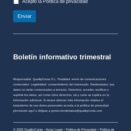
r
P
Acepto la Política de privacidad
o
e
o
s
o
l
_
Enviar
e
í
*
l
t
e
i
c
c
t
a
r
d
ó
e
Boletín informativo trimestral
n
p
i
r
c
i
o
v
*
a
Responsable: QualityConta S.L. Finalidad: envío de comunicaciones
c
comerciales. Legitimidad: consentimiento del interesado. Destinatarios: sus
i
datos no serán comunicados a terceros. Derechos: acceder, rectificar y
d
suprimir los datos, así como otros derechos, tal y como se explica en la
a
información adicional. Si desea obtener más información relativa al
tratamiento de sus datos personales acceda a la política de privacidad
d
pinchando aquí o diríjase a protecciondedatos@qualityconta.com
*
© 2025 QualityConta –
Aviso Legal
–
Política de Privacidad
–
Política de