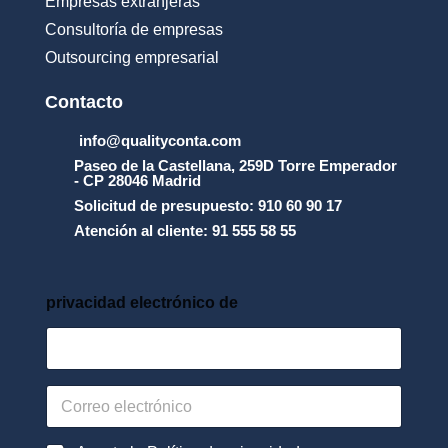
Empresas extranjeras
o
_
Consultoría de empresas
y
Outsourcing empresarial
_
l
a
Contacto
_
p
info@qualityconta.com
r
Paseo de la Castellana, 259D Torre Emperador
o
- CP 28046 Madrid
t
Solicitud de presupuesto: 910 60 90 17
e
Atención al cliente: 91 555 58 55
c
c
i
_
privacidad electrónico de
n
_
d
e
_
C
d
o
a
r
t