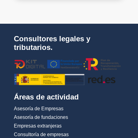
e
l
s
a
a
s
*
_
c
o
Consultores legales y
n
d
tributarios.
i
c
i
o
n
e
s
_
Áreas de actividad
d
e
Asesoría de Empresas
_
u
Asesoría de fundaciones
s
Empresas extranjeras
o
_
Consultoría de empresas