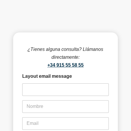
¿Tienes alguna consulta? Llámanos
directamente:
+34 915 55 58 55
Layout email message
f
i
r
s
e
t
m
n
a