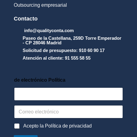
y
Outsourcing empresarial
_
l
a
Contacto
_
p
info@qualityconta.com
r
Paseo de la Castellana, 259D Torre Emperador
o
- CP 28046 Madrid
t
Solicitud de presupuesto: 910 60 90 17
e
Atención al cliente: 91 555 58 55
c
c
i
_
de electrónico Política
n
_
d
e
_
C
d
o
a
r
t
r
P
Acepto la Política de privacidad
o
e
o
s
o