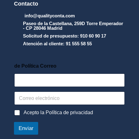
Contacto
info@qualityconta.com
Paseo de la Castellana, 259D Torre Emperador
- CP 28046 Madrid
Solicitud de presupuesto: 910 60 90 17
Atención al cliente: 91 555 58 55
de Política Correo
C
o
r
r
P
Acepto la Política de privacidad
e
o
o
l
Enviar
e
í
l
t