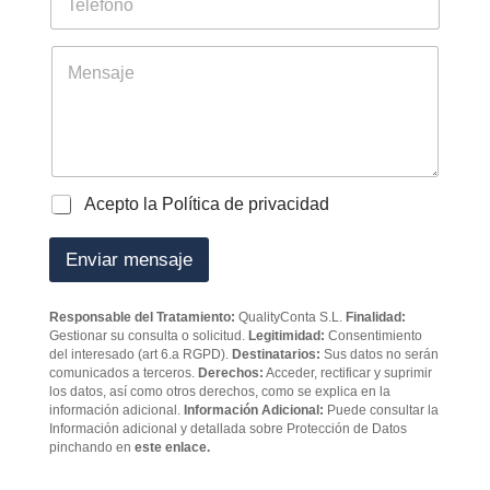
e
l
e
t
*
l
r
é
M
a
f
e
b
o
n
a
n
s
j
o
a
a
j
d
e
o
P
Acepto la Política de privacidad
r
o
e
l
Enviar mensaje
s
í
*
t
i
Responsable del Tratamiento:
QualityConta S.L.
Finalidad:
c
Gestionar su consulta o solicitud.
Legitimidad:
Consentimiento
a
del interesado (art 6.a RGPD).
Destinatarios:
Sus datos no serán
d
comunicados a terceros.
Derechos:
Acceder, rectificar y suprimir
e
los datos, así como otros derechos, como se explica en la
p
información adicional.
Información Adicional:
Puede consultar la
Información adicional y detallada sobre Protección de Datos
r
pinchando en
este enlace.
i
v