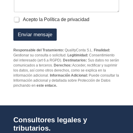
o
e
a
s
j
*
e
P
Acepto la Política de privacidad
o
l
Enviar mensaje
í
t
i
Responsable del Tratamiento:
QualityConta S.L.
Finalidad:
c
Gestionar su consulta o solicitud.
Legitimidad:
Consentimiento
a
del interesado (art 6.a RGPD).
Destinatarios:
Sus datos no serán
d
comunicados a terceros.
Derechos:
Acceder, rectificar y suprimir
e
los datos, así como otros derechos, como se explica en la
p
información adicional.
Información Adicional:
Puede consultar la
Información adicional y detallada sobre Protección de Datos
r
pinchando en
este enlace.
i
v
a
c
i
d
Consultores legales y
a
d
tributarios.
*