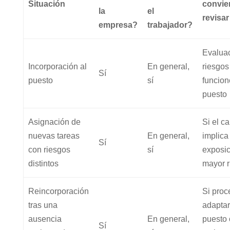
Situación
convie
la
el
revisar
empresa?
trabajador?
Evalua
Incorporación al
En general,
riesgos
Sí
puesto
sí
funcion
puesto
Asignación de
Si el c
nuevas tareas
En general,
implica
Sí
con riesgos
sí
exposic
distintos
mayor r
Reincorporación
Si pro
tras una
adaptar
ausencia
En general,
puesto 
Sí