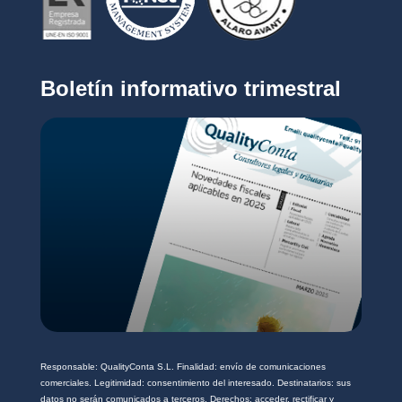
i
r
c
i
o
v
*
a
c
Boletín informativo trimestral
i
d
a
d
*
Responsable: QualityConta S.L. Finalidad: envío de comunicaciones
comerciales. Legitimidad: consentimiento del interesado. Destinatarios: sus
datos no serán comunicados a terceros. Derechos: acceder, rectificar y