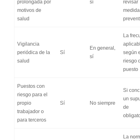
prolongada por
sí
revisar
motivos de
medida
salud
prevent
La frec
Vigilancia
aplicab
En general,
periódica de la
Sí
según e
sí
salud
riesgo 
puesto
Puestos con
Si conc
riesgo para el
un sup
propio
Sí
No siempre
de
trabajador o
obligat
para terceros
La nor