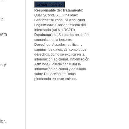
Enviar mensaje
Responsable del Tratamiento:
QualityConta S.L.
Finalidad:
ce
Gestionar su consulta o solicitud.
Legitimidad:
Consentimiento del
interesado (art 6.a RGPD).
esta
Destinatarios:
Sus datos no serán
comunicados a terceros.
Derechos:
Acceder, rectificar y
suprimir los datos, así como otros
derechos, como se explica en la
información adicional.
Información
Adicional:
Puede consultar la
as y
Información adicional y detallada
sobre Protección de Datos
pinchando en
este enlace.
or.