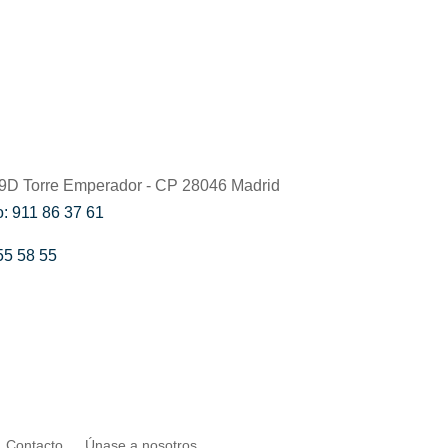
59D Torre Emperador - CP 28046 Madrid
: 911 86 37 61
55 58 55
Contacto
Únase a nosotros