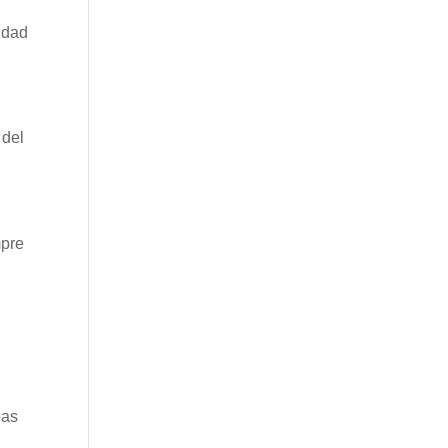
idad
 del
mpre
eas