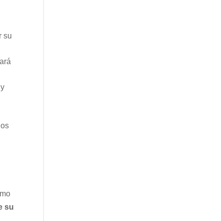
r su
tará
 y
los
umo
e su