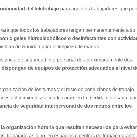
ontinuidad del teletrabajo
para aquellos trabajadores que pu
gurará que todos los trabajadores tengan permanentemente a su
abón o geles hidroalcohólicos o desinfectantes con activida
nisterio de Sanidad para la limpieza de manos.
istancia de seguridad interpersonal de aproximadamente dos
s dispongan de equipos de protección adecuados al nivel d
organización de los turnos y el resto de condiciones de trabajo
s y establecimientos se modificarán, en la medida necesaria, pa
tancia de seguridad interpersonal de dos metros entre los
n la organización horaria que resulten necesarios para evitar
as
, trabajadoras o no, en espacios o centros de trabajo durante 