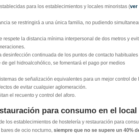
ablecidas para los establecimientos y locales minoristas (
ver
ancia se restringirá a una única familia, no pudiendo simultanea
e respete la distancia mínima interpersonal de dos metros y evi
meraciones.
 desinfección continuada de los puntos de contacto habituales
e de gel hidroalcohólico, se fomentará el pago por medios
sistemas de señalización equivalentes para un mejor control de 
fectos de evitar cualquier aglomeración.
an el recuento y control del aforo.
estauración para consumo en el local
 de los establecimientos de hostelería y restauración para cons
y bares de ocio nocturno,
siempre que no se supere un 40% d