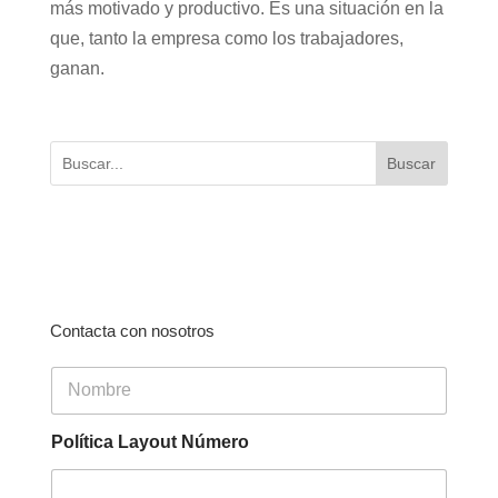
más motivado y productivo. Es una situación en la
que, tanto la empresa como los trabajadores,
ganan.
Buscar
Contacta con nosotros
N
o
m
b
Política Layout Número
r
e