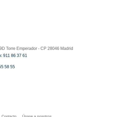
59D Torre Emperador - CP 28046 Madrid
: 911 86 37 61
55 58 55
Contacto
Únase a nosotros