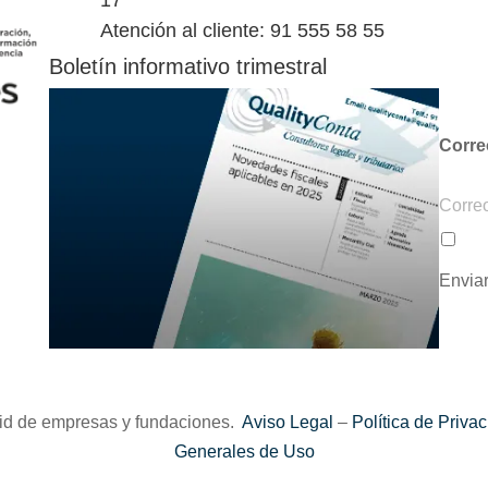
17
Atención al cliente: 91 555 58 55
Boletín informativo trimestral
Corre
C
o
Ac
P
r
o
Envia
r
l
e
í
o
t
e
i
l
id de empresas y fundaciones.
Aviso Legal
–
Política de Priva
c
e
Generales de Uso
a
c
d