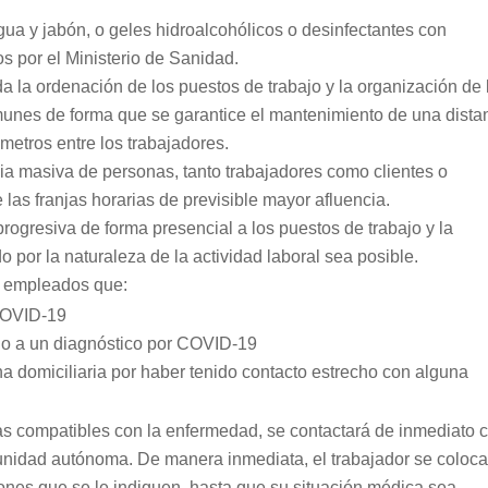
gua y jabón, o geles hidroalcohólicos o desinfectantes con
os por el Ministerio de Sanidad.
da la ordenación de los puestos de trabajo y la organización de 
omunes de forma que se garantice el mantenimiento de una dista
metros entre los trabajadores.
ia masiva de personas, tanto trabajadores como clientes o
 las franjas horarias de previsible mayor afluencia.
rogresiva de forma presencial a los puestos de trabajo y la
o por la naturaleza de la actividad laboral sea posible.
os empleados que:
COVID-19
ido a un diagnóstico por COVID-19
 domiciliaria por haber tenido contacto estrecho con alguna
as compatibles con la enfermedad, se contactará de inmediato 
omunidad autónoma. De manera inmediata, el trabajador se coloc
ones que se le indiquen, hasta que su situación médica sea