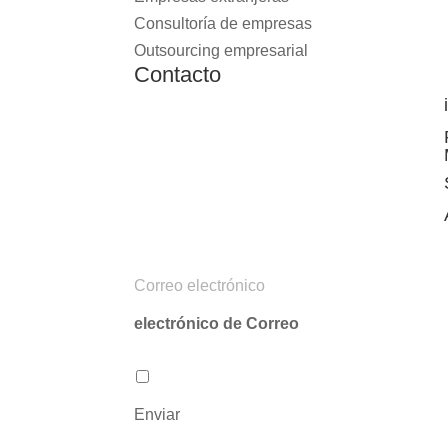
Consultoría de empresas
Outsourcing empresarial
Contacto
C
o
electrónico de Correo
r
r
Acepto la Política de privacidad
P
e
o
Enviar
o
l