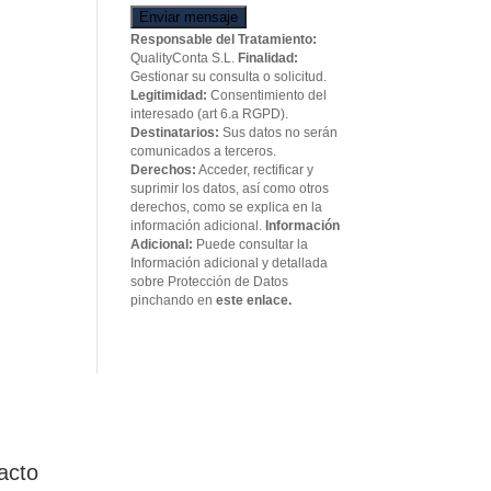
Enviar mensaje
Responsable del Tratamiento:
QualityConta S.L.
Finalidad:
Gestionar su consulta o solicitud.
Legitimidad:
Consentimiento del
interesado (art 6.a RGPD).
Destinatarios:
Sus datos no serán
comunicados a terceros.
Derechos:
Acceder, rectificar y
suprimir los datos, así como otros
derechos, como se explica en la
información adicional.
Información
Adicional:
Puede consultar la
Información adicional y detallada
sobre Protección de Datos
pinchando en
este enlace.
acto