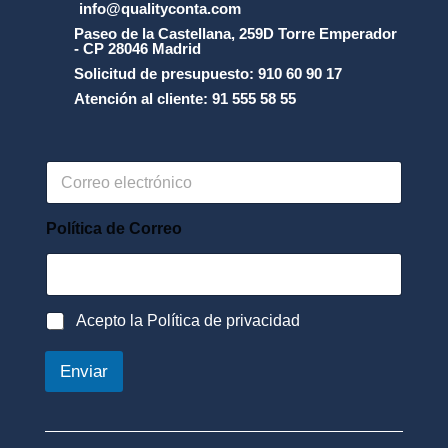
info@qualityconta.com
Paseo de la Castellana, 259D Torre Emperador
- CP 28046 Madrid
Solicitud de presupuesto: 910 60 90 17
Atención al cliente: 91 555 58 55
C
o
r
r
Política de Correo
e
o
e
l
P
Acepto la Política de privacidad
e
o
c
l
t
Enviar
í
r
t
ó
i
n
c
i