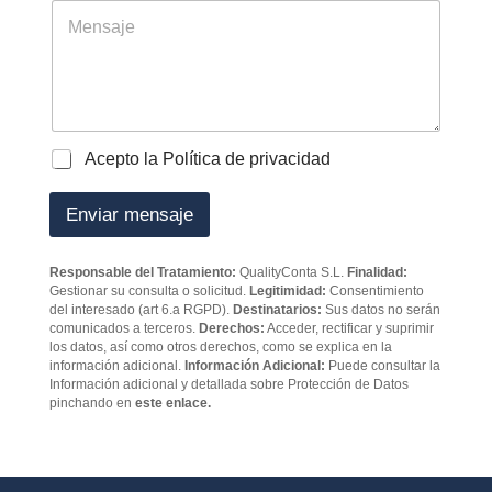
a
M
d
e
o
n
r
s
e
a
s
j
*
e
P
Acepto la Política de privacidad
o
l
Enviar mensaje
í
t
i
Responsable del Tratamiento:
QualityConta S.L.
Finalidad:
c
Gestionar su consulta o solicitud.
Legitimidad:
Consentimiento
a
del interesado (art 6.a RGPD).
Destinatarios:
Sus datos no serán
d
comunicados a terceros.
Derechos:
Acceder, rectificar y suprimir
e
los datos, así como otros derechos, como se explica en la
p
información adicional.
Información Adicional:
Puede consultar la
Información adicional y detallada sobre Protección de Datos
r
pinchando en
este enlace.
i
v
a
c
i