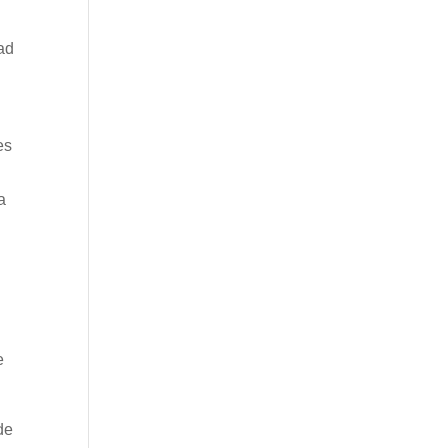
ad
es
a
e
de