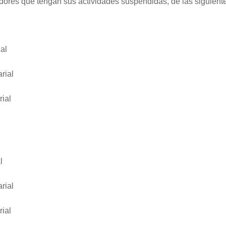
adores que tengan sus actividades suspendidas, de las siguient
al
rial
rial
l
rial
rial