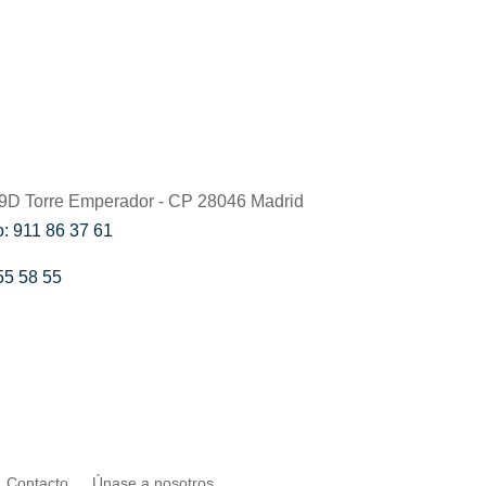
59D Torre Emperador - CP 28046 Madrid
: 911 86 37 61
55 58 55
Contacto
Únase a nosotros