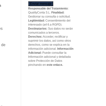
Enviar mensaje
n
Responsable del Tratamiento:
QualityConta S.L.
Finalidad:
Gestionar su consulta o solicitud.
Legitimidad:
Consentimiento del
interesado (art 6.a RGPD).
es
Destinatarios:
Sus datos no serán
comunicados a terceros.
Derechos:
Acceder, rectificar y
suprimir los datos, así como otros
o de
derechos, como se explica en la
información adicional.
Información
Adicional:
Puede consultar la
Información adicional y detallada
sobre Protección de Datos
pinchando en
este enlace.
n