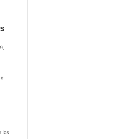
as
9,
de
 los