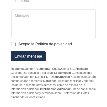
e
l
e
t
*
l
r
é
M
a
f
e
b
o
n
a
n
s
j
o
a
a
j
d
e
o
P
Acepto la Política de privacidad
r
o
e
l
Enviar mensaje
s
í
*
t
i
Responsable del Tratamiento:
QualityConta S.L.
Finalidad:
c
Gestionar su consulta o solicitud.
Legitimidad:
Consentimiento
a
del interesado (art 6.a RGPD).
Destinatarios:
Sus datos no serán
d
comunicados a terceros.
Derechos:
Acceder, rectificar y suprimir
e
los datos, así como otros derechos, como se explica en la
p
información adicional.
Información Adicional:
Puede consultar la
Información adicional y detallada sobre Protección de Datos
r
pinchando en
este enlace.
i
v