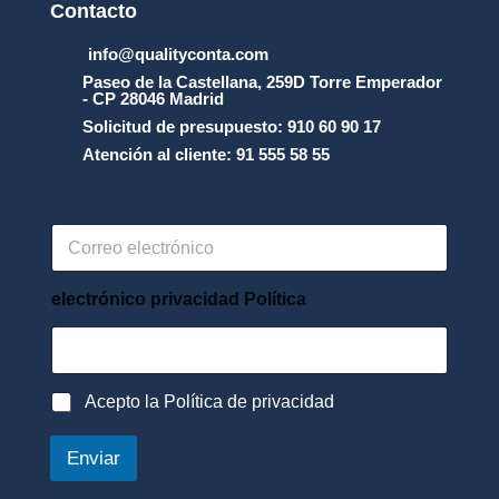
Contacto
info@qualityconta.com
Paseo de la Castellana, 259D Torre Emperador
- CP 28046 Madrid
Solicitud de presupuesto: 910 60 90 17
Atención al cliente: 91 555 58 55
C
o
r
r
electrónico privacidad Política
e
o
e
l
P
Acepto la Política de privacidad
e
o
c
l
t
Enviar
í
r
t
ó