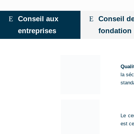
Conseil aux
Conseil d
entreprises
fondation
Quali
la séc
stand
Le ce
est c