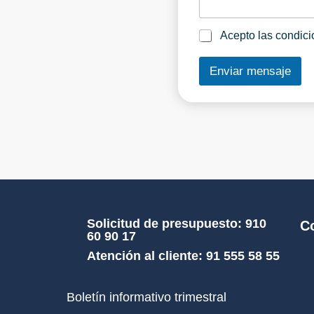
l
j
a
e
e
P
Acepto las condici
m
o
p
l
Enviar mensaje
r
í
e
t
s
i
a
c
*
a
s
*
Solicitud de presupuesto: 910
C
60 90 17
Atención al cliente: 91 555 58 55
Boletín informativo trimestral