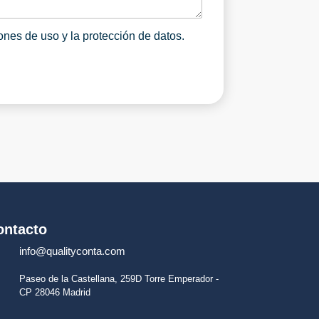
i
z
a
ones de uso y la protección de datos.
c
i
ó
n
*
ontacto
info@qualityconta.com
Paseo de la Castellana, 259D Torre Emperador -
CP 28046 Madrid