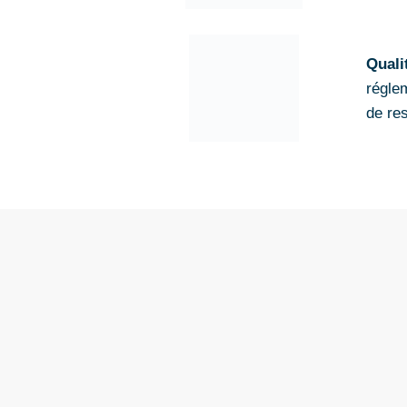
Quali
régle
de re