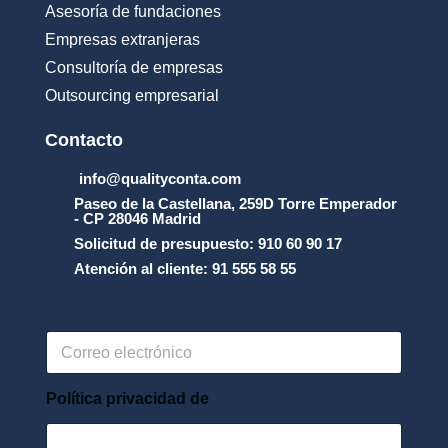
u
Asesoría de fundaciones
s
Empresas extranjeras
o
_
Consultoría de empresas
y
Outsourcing empresarial
_
l
a
Contacto
_
p
info@qualityconta.com
r
Paseo de la Castellana, 259D Torre Emperador
o
- CP 28046 Madrid
t
Solicitud de presupuesto: 910 60 90 17
e
Atención al cliente: 91 555 58 55
c
c
i
_
C
n
o
_
r
d
r
Política privacidad de
e
e
_
o
d