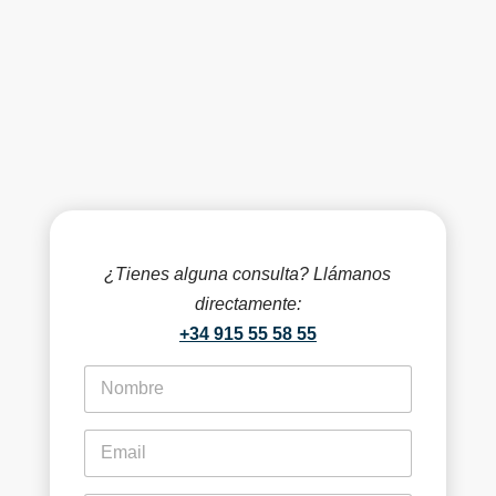
¿Tienes alguna consulta? Llámanos
directamente:
+34 915 55 58 55
f
i
r
s
e
t
m
n
a