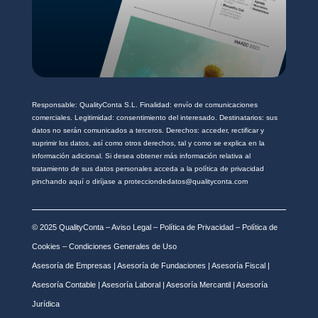
Responsable: QualityConta S.L. Finalidad: envío de comunicaciones
comerciales. Legitimidad: consentimiento del interesado. Destinatarios: sus
datos no serán comunicados a terceros. Derechos: acceder, rectificar y
suprimir los datos, así como otros derechos, tal y como se explica en la
información adicional. Si desea obtener más información relativa al
tratamiento de sus datos personales acceda a la política de privacidad
pinchando aquí o diríjase a protecciondedatos@qualityconta.com
© 2025 QualityConta –
Aviso Legal
–
Política de Privacidad
–
Política de
Cookies
–
Condiciones Generales de Uso
Asesoría de Empresas
|
Asesoría de Fundaciones
|
Asesoría Fiscal
|
Asesoría Contable
|
Asesoría Laboral
|
Asesoría Mercantil
|
Asesoría
Jurídica