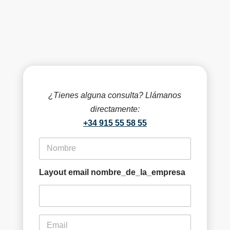
¿Tienes alguna consulta? Llámanos
directamente:
+34 915 55 58 55
f
i
r
s
Layout email nombre_de_la_empresa
t
n
a
m
e
e
m
*