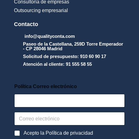
_
Consultoría de empresas
y
Outsourcing empresarial
_
l
a
Contacto
_
p
info@qualityconta.com
r
Paseo de la Castellana, 259D Torre Emperador
o
- CP 28046 Madrid
t
Solicitud de presupuesto: 910 60 90 17
e
Atención al cliente: 91 555 58 55
c
c
i
_
Política Correo electrónico
n
_
d
e
_
C
d
o
a
r
t
r
P
Acepto la Política de privacidad
o
e
o