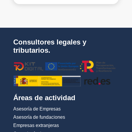
n
r
_
e
l
s
a
a
s
*
_
c
o
Consultores legales y
n
d
tributarios.
i
c
i
o
n
e
s
_
Áreas de actividad
d
e
Asesoría de Empresas
_
u
Asesoría de fundaciones
s
Empresas extranjeras
o