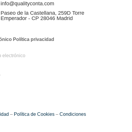
info@qualityconta.com
Paseo de la Castellana, 259D Torre
Emperador - CP 28046 Madrid
ónico Política privacidad
epto la Política de privacidad
r
cidad
–
Política de Cookies
–
Condiciones