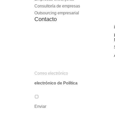
Consultoría de empresas
Outsourcing empresarial
Contacto
C
o
electrónico de Política
r
r
Acepto la Política de privacidad
P
e
o
Enviar
o
l