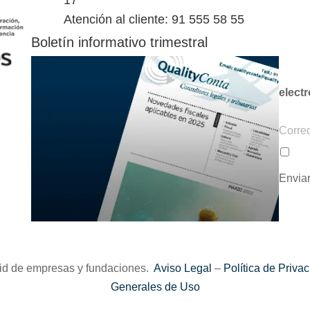
17
Atención al cliente: 91 555 58 55
Boletín informativo trimestral
electr
C
o
Ac
P
r
o
Envia
r
l
e
í
o
t
e
i
l
id de empresas y fundaciones.
Aviso Legal
–
Política de Priva
c
e
Generales de Uso
a
c
d