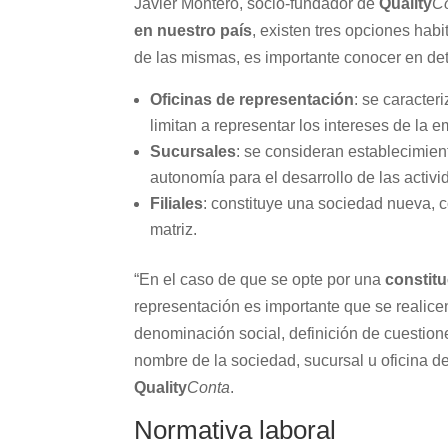
Javier Montero, socio-fundador de
Quality
C
en nuestro país
, existen tres opciones habi
de las mismas, es importante conocer en det
Oficinas de representación
: se caracter
limitan a representar los intereses de la e
Sucursales
: se consideran establecimie
autonomía para el desarrollo de las activi
Filiales
: constituye una sociedad nueva, 
matriz.
“En el caso de que se opte por una
constit
representación es importante que se realicen
denominación social, definición de cuestion
nombre de la sociedad, sucursal u oficina de
Quality
Conta
.
Normativa laboral