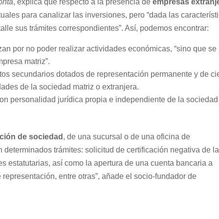
onta
, explica que respecto a la presencia de
empresas extranj
tuales para canalizar las inversiones, pero “dada las característ
alle sus trámites correspondientes”. Así, podemos encontrar:
izan por no poder realizar actividades económicas, “sino que se
mpresa matriz”.
ntos secundarios dotados de representación permanente y de ci
dades de la sociedad matriz o extranjera.
con personalidad jurídica propia e independiente de la sociedad
ución de sociedad
, de una sucursal o de una oficina de
 determinados trámites: solicitud de certificación negativa de l
es estatutarias, así como la apertura de una cuenta bancaria a
 representación, entre otras”, añade el socio-fundador de