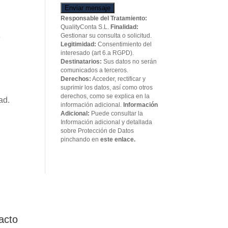
Enviar mensaje
Responsable del Tratamiento:
QualityConta S.L.
Finalidad:
Gestionar su consulta o solicitud.
e
Legitimidad:
Consentimiento del
interesado (art 6.a RGPD).
Destinatarios:
Sus datos no serán
comunicados a terceros.
Derechos:
Acceder, rectificar y
suprimir los datos, así como otros
derechos, como se explica en la
ad.
información adicional.
Información
Adicional:
Puede consultar la
Información adicional y detallada
sobre Protección de Datos
pinchando en
este enlace.
acto