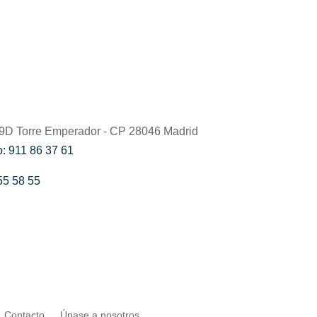
59D Torre Emperador - CP 28046 Madrid
: 911 86 37 61
55 58 55
Contacto
Únase a nosotros