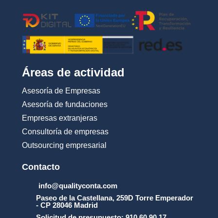
c
i
o
n
e
s
_
Áreas de actividad
d
e
Asesoría de Empresas
_
u
Asesoría de fundaciones
s
Empresas extranjeras
o
_
Consultoría de empresas
y
Outsourcing empresarial
_
l
a
Contacto
_
p
info@qualityconta.com
r
Paseo de la Castellana, 259D Torre Emperador
o
- CP 28046 Madrid
t
Solicitud de presupuesto: 910 60 90 17