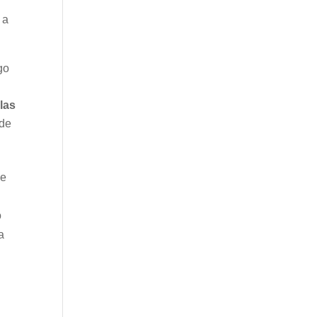
 a
go
las
 de
de
o
a