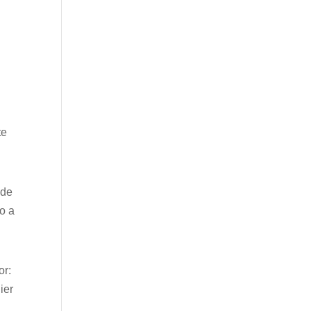
te
 de
ho a
or:
ier