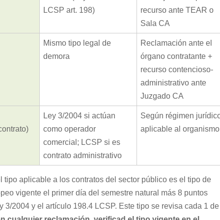
LCSP art. 198)
recurso ante TEAR o
Sala CA
Mismo tipo legal de
Reclamación ante el
demora
órgano contratante +
recurso contencioso-
administrativo ante
Juzgado CA
Ley 3/2004 si actúan
Según régimen jurídic
contrato)
como operador
aplicable al organismo
comercial; LCSP si es
contrato administrativo
el tipo aplicable a los contratos del sector público es el tipo de
opeo vigente el primer día del semestre natural más 8 puntos
ey 3/2004 y el artículo 198.4 LCSP. Este tipo se revisa cada 1 de
en cualquier reclamación, verificad el tipo vigente en el