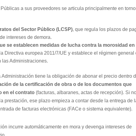
Públicas a sus proveedores se articula principalmente en torno
ratos del Sector Público (LCSP)
, que regula los plazos de pa
 de intereses de demora.
 que se establecen medidas de lucha contra la morosidad en 
 la Directiva europea 2011/7/UE y establece el régimen general
 las Administraciones.
 Administración tiene la obligación de abonar el precio dentro 
bación de la certificación de obra o de los documentos que
 en el contrato
(facturas, albaranes, actas de recepción). Si n
la prestación, ese plazo empieza a contar desde la entrega de l
 entrada de facturas electrónicas (FACe o sistema equivalente).
ción incurre automáticamente en mora y devenga intereses de
io.