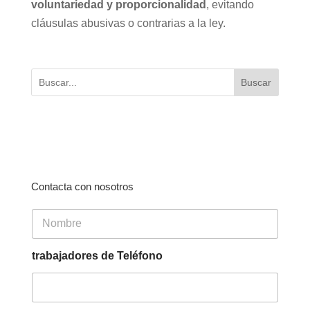
voluntariedad y proporcionalidad
, evitando
cláusulas abusivas o contrarias a la ley.
Buscar
Contacta con nosotros
N
o
m
b
trabajadores de Teléfono
r
e
*