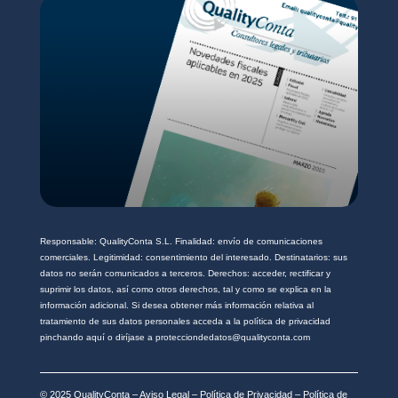
d
*
Responsable: QualityConta S.L. Finalidad: envío de comunicaciones
comerciales. Legitimidad: consentimiento del interesado. Destinatarios: sus
datos no serán comunicados a terceros. Derechos: acceder, rectificar y
suprimir los datos, así como otros derechos, tal y como se explica en la
información adicional. Si desea obtener más información relativa al
tratamiento de sus datos personales acceda a la política de privacidad
pinchando aquí o diríjase a protecciondedatos@qualityconta.com
© 2025 QualityConta –
Aviso Legal
–
Política de Privacidad
–
Política de