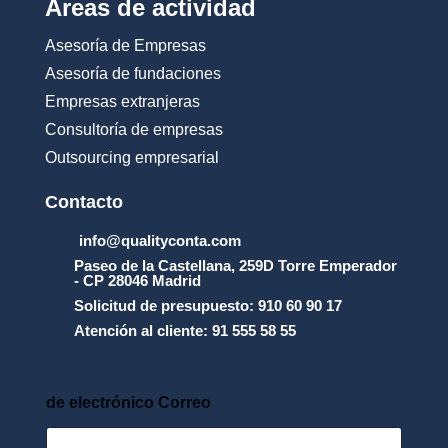
Áreas de actividad
d
e
Asesoría de Empresas
_
u
Asesoría de fundaciones
s
Empresas extranjeras
o
_
Consultoría de empresas
y
Outsourcing empresarial
_
l
a
Contacto
_
p
info@qualityconta.com
r
Paseo de la Castellana, 259D Torre Emperador
o
- CP 28046 Madrid
t
Solicitud de presupuesto: 910 60 90 17
e
Atención al cliente: 91 555 58 55
c
c
i
_
de electrónico Correo
n
_
d