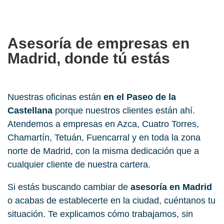
a
s
*
_
c
o
Asesoría de empresas en
n
Madrid, donde tú estás
d
i
c
i
o
Nuestras oficinas están
en el Paseo de la
n
Castellana
porque nuestros clientes están ahí.
e
s
Atendemos a empresas en Azca, Cuatro Torres,
_
Chamartín, Tetuán, Fuencarral y en toda la zona
d
e
norte de Madrid, con la misma dedicación que a
_
cualquier cliente de nuestra cartera.
u
s
Si estás buscando cambiar de
asesoría en Madrid
o
_
o acabas de establecerte en la ciudad, cuéntanos tu
y
situación. Te explicamos cómo trabajamos, sin
_