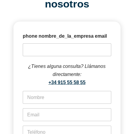
nosotros
phone nombre_de_la_empresa email
¿Tienes alguna consulta? Llámanos
directamente:
+34 915 55 58 55
f
i
r
s
e
t
m
n
a
a
i
p
m
l
h