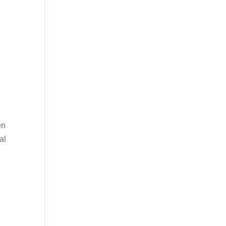
en
al