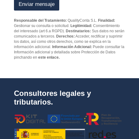
Enviar mensaje
s
í
*
t
i
Responsable del Tratamiento:
QualityConta S.L.
Finalidad:
c
Gestionar su consulta o solicitud.
Legitimidad:
Consentimiento
a
del interesado (art 6.a RGPD).
Destinatarios:
Sus datos no serán
d
comunicados a terceros.
Derechos:
Acceder, rectificar y suprimir
e
los datos, así como otros derechos, como se explica en la
p
información adicional.
Información Adicional:
Puede consultar la
Información adicional y detallada sobre Protección de Datos
r
pinchando en
este enlace.
i
v
a
c
i
d
Consultores legales y
a
d
tributarios.
*