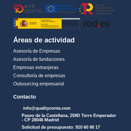
c
i
o
n
e
s
_
Áreas de actividad
d
e
Asesoría de Empresas
_
u
Asesoría de fundaciones
s
Empresas extranjeras
o
_
Consultoría de empresas
y
Outsourcing empresarial
_
l
a
Contacto
_
p
info@qualityconta.com
r
Paseo de la Castellana, 259D Torre Emperador
o
- CP 28046 Madrid
t
Solicitud de presupuesto: 910 60 90 17
e