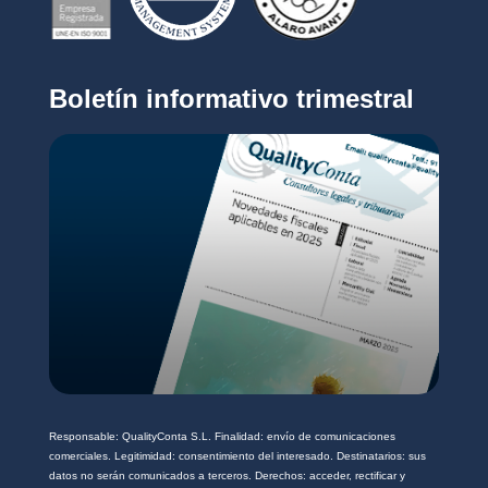
c
i
o
v
*
a
c
Boletín informativo trimestral
i
d
a
d
*
Responsable: QualityConta S.L. Finalidad: envío de comunicaciones
comerciales. Legitimidad: consentimiento del interesado. Destinatarios: sus
datos no serán comunicados a terceros. Derechos: acceder, rectificar y