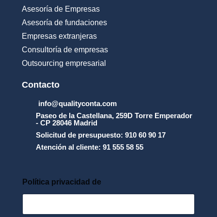
e
Asesoría de Empresas
_
u
Asesoría de fundaciones
s
Empresas extranjeras
o
_
Consultoría de empresas
y
Outsourcing empresarial
_
l
a
Contacto
_
p
info@qualityconta.com
r
Paseo de la Castellana, 259D Torre Emperador
o
- CP 28046 Madrid
t
Solicitud de presupuesto: 910 60 90 17
e
Atención al cliente: 91 555 58 55
c
c
i
_
Política privacidad de
n
_
d
e