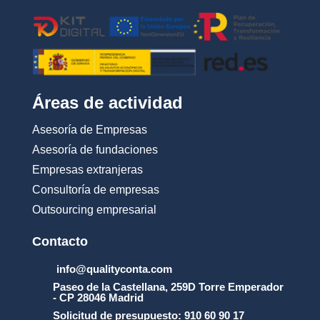
c
i
o
n
e
s
_
Áreas de actividad
d
e
Asesoría de Empresas
_
u
Asesoría de fundaciones
s
Empresas extranjeras
o
_
Consultoría de empresas
y
Outsourcing empresarial
_
l
a
Contacto
_
p
info@qualityconta.com
r
Paseo de la Castellana, 259D Torre Emperador
o
- CP 28046 Madrid
t
Solicitud de presupuesto: 910 60 90 17