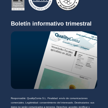
r
c
i
o
v
*
a
c
Boletín informativo trimestral
i
d
a
d
*
Responsable: QualityConta S.L. Finalidad: envío de comunicaciones
comerciales. Legitimidad: consentimiento del interesado. Destinatarios: sus
datos no serán comunicados a terceros. Derechos: acceder, rectificar y