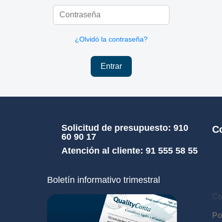
¿Olvidó la contraseña?
Entrar
Solicitud de presupuesto: 910
C
60 90 17
Atención al cliente: 91 555 58 55
Boletín informativo trimestral
C
o
Po